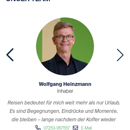
Wolfgang Heinzmann
Inhaber
R
Reisen bedeutet für mich weit mehr als nur Urlaub.
n
Es sind Begegnungen, Eindrücke und Momente,
die bleiben – lange nachdem der Koffer wieder
un
ausgepackt ist.
07253-957557
E-Mail