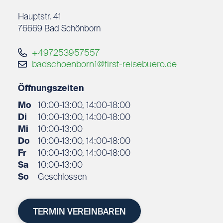
Lernen Sie beeindruckende Landschaften, fremde
Hauptstr. 41
Kulturen und besondere Menschen kennen.
76669
Bad Schönborn
Sammeln Sie Erinnerungen, die bleiben – und
erleben Sie Reisen, die mehr sind als nur Urlaub.
+497253957557
Mein schönstes Ende der Welt: Praia do Forte,
badschoenborn1@first-reisebuero.de
Brasilien
Öffnungszeiten
Dorthin zieht es mich immer wieder: Costa de la
Mo
10:00-13:00, 14:00-18:00
Luz, Spanien
Di
10:00-13:00, 14:00-18:00
Mi
10:00-13:00
Do
10:00-13:00, 14:00-18:00
Fr
10:00-13:00, 14:00-18:00
Sa
10:00-13:00
So
Geschlossen
TERMIN VEREINBAREN