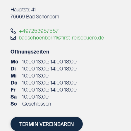
Lernen Sie beeindruckende Landschaften, fremde
Hauptstr. 41
Kulturen und besondere Menschen kennen.
76669
Bad Schönborn
Sammeln Sie Erinnerungen, die bleiben – und
erleben Sie Reisen, die mehr sind als nur Urlaub.
+497253957557
Mein schönstes Ende der Welt: Praia do Forte,
badschoenborn1@first-reisebuero.de
Brasilien
Öffnungszeiten
Dorthin zieht es mich immer wieder: Costa de la
Mo
10:00-13:00, 14:00-18:00
Luz, Spanien
Di
10:00-13:00, 14:00-18:00
Mi
10:00-13:00
Do
10:00-13:00, 14:00-18:00
Fr
10:00-13:00, 14:00-18:00
Sa
10:00-13:00
So
Geschlossen
TERMIN VEREINBAREN