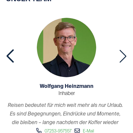
Wolfgang Heinzmann
Inhaber
R
Reisen bedeutet für mich weit mehr als nur Urlaub.
n
Es sind Begegnungen, Eindrücke und Momente,
die bleiben – lange nachdem der Koffer wieder
un
ausgepackt ist.
07253-957557
E-Mail