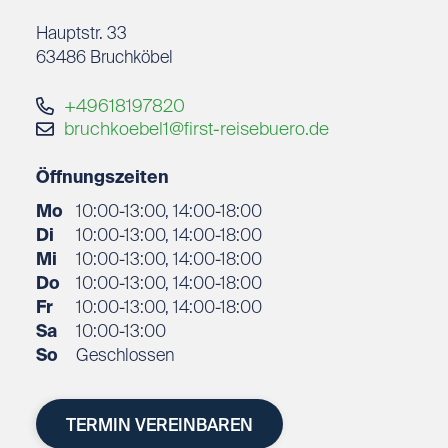
Unterwassserwelt erlebt.
Hauptstr. 33
Zu meinen schönsten Erlebnissen auf den vielen
63486
Bruchköbel
Reisengehört aber sicherlich das Schnorcheln mit
G
Walhaien in Mexico und eine Ballonfahrt in
+49618197820
Myanmar zum Sonnenaufgang.
bruchkoebel1@first-reisebuero.de
Seit September 2011 gehöre ich zum Team des
Öffnungszeiten
FIRST Reisebüros in Bruchköbel. Aufgrund meine
Mo
10:00-13:00, 14:00-18:00
langjährigen Erfahrung kenne ich viel Zielgebiete
Di
10:00-13:00, 14:00-18:00
im Nah- und Fernbereich persönlich und lasse Sie
Mi
10:00-13:00, 14:00-18:00
gerne an meinen Erfahrungen teilhaben. Gerne
Do
10:00-13:00, 14:00-18:00
inspiriere ich Sie auch für Ihren nächsten Urlaub.
Fr
10:00-13:00, 14:00-18:00
Ich freue mich sehr, auch Ihnen bei Ihrer
Sa
10:00-13:00
So
Geschlossen
Urlaubsplanung zu helfen.
TERMIN VEREINBAREN