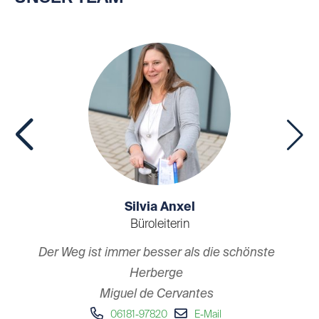
Silvia Anxel
Büroleiterin
„
Der Weg ist immer besser als die schönste
Herberge
Miguel de Cervantes
Das Reisen ist schon immer meine große
06181-97820
E-Mail