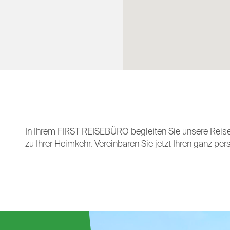
Canaria, Lanzarote, Madeira, Kreta, Korfu, Kos,
Peleponnes, Zypern, Italien (Apulien), Türkei
(Türkische Riviera und Türkische Ägäis),
Ägypten, Djerba, Österreich, Schweiz,
Frankreich, ...
...auf See:
AIDACara, AIDAstella
In Ihrem FIRST REISEBÜRO begleiten Sie unsere Reisee
...in der Stadt:
zu Ihrer Heimkehr. Vereinbaren Sie jetzt Ihren ganz per
Hamburg, München, Berlin, Köln, Düsseldorf,
Nürnberg, Paris, London, Barcelona, Sevilla,
Malaga, Granada, Cadiz, Istanbul, Salzburg,
Wien, Venedig, Prag, Birmingham, Amsterdam,
Lyon, Bordeaux, Augsburg, Dublin, ...
...und Spezialistin für Cluburlaub: