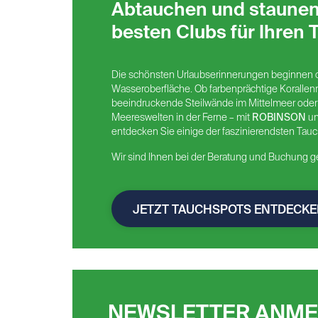
Abtauchen und staunen
besten Clubs für Ihren 
Die schönsten Urlaubserinnerungen beginnen of
Wasseroberfläche. Ob farbenprächtige Korallenr
beeindruckende Steilwände im Mittelmeer oder
Meereswelten in der Ferne – mit
ROBINSON
u
entdecken Sie einige der faszinierendsten Tauc
Wir sind Ihnen bei der Beratung und Buchung ger
JETZT TAUCHSPOTS ENTDECKE
NEWSLETTER ANM