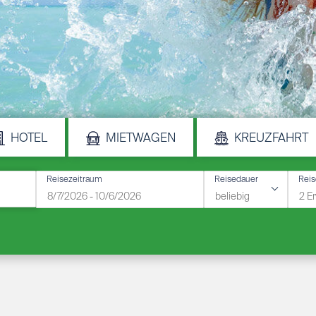
HOTEL
MIETWAGEN
KREUZFAHRT
Reisezeitraum
Reisedauer
Rei