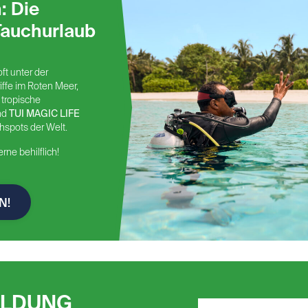
: Die
Robinson: Apulia, Cala Serena, Sarigerme
Tauchurlaub
Park, Daidalos, Kyllini Beach, Soma Bay,
Landskron, Amade, Fleesensee
t unter der
Aldiana: Alcaidesa, Andalusien, Djerba
iffe im Roten Meer,
Atlantide, Fuerteventura, Side, Hochkönig,
 tropische
nd
TUI MAGIC LIFE
Salzkammergut, Ampflwang
hspots der Welt.
ne behilflich!
N!
ELDUNG