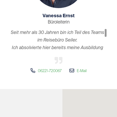
Vanessa Ernst
Büroleiterin
Seit mehr als 30 Jahren bin ich Teil des Teams
im Reisebüro Seiler.
Ich absolvierte hier bereits meine Ausbildung
und freue mich jeden Tag aufs Neue diesen
Beruf für mich gewählt zu haben.
Im Laufe der Jahre habe ich einige Länder
06221-720067
E-Mail
bereist und habe für mich den Gefallen an
Cluburlaub gefunden. Die Kombination von
schönen Unterkünften in toller Lage und
entspannter Atmosphäre begeistert mich
immer wieder.
Nach Eröffnung eines zweiten Reisebüros