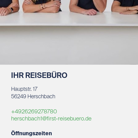
IHR REISEBÜRO
Hauptstr. 17
56249
Herschbach
+4926269278780
herschbach1@first-reisebuero.de
Öffnungszeiten