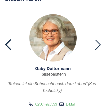
Gaby Deitermann
Reiseberaterin
"R
d
"Reisen ist die Sehnsucht nach dem Leben"
(Kurt
Tucholsky)
I
Sehnsucht...nach Ferne...nach anderen Ländern...
02501-925533
E-Mail