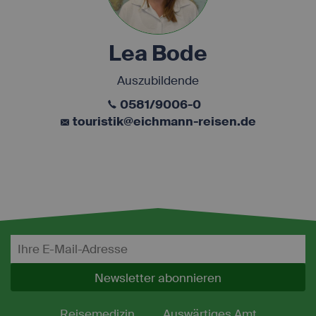
erforderlich.
Name
Provider
Purpose
Lea Bode
Speichert die
Id des
Reiseisebüros,
Auszubildende
das die
agency
.first.easyweb.travel
aufgerufenen
0581/9006-0
Webseite
betreibt, es ist
touristik@eichmann-reisen.de
für den Betrieb
notwendig.
Speichert die
aktuellen
e-consent
first.easyweb.travel
Einstellungen
zur Cookie-
Einwilligung.
Steuerung und
Zuordnung der
aktuellen
econ_easywebtui
.first.easyweb.travel
Sitzung
innerhalb der
Newsletter abonnieren
technischen
Infrastruktur.
Steuerung und
Reisemedizin
Auswärtiges Amt