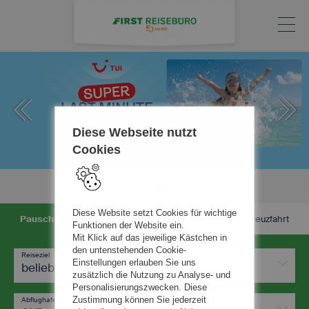
Diese Webseite nutzt
Cookies
Diese Website setzt Cookies für wichtige
Pauschal & Lastminute
Nur Hotel
Kreuzfahrt
Funktionen der Website ein.
Mit Klick auf das jeweilige Kästchen in
den untenstehenden Cookie-
Reiseziel
Einstellungen erlauben Sie uns
beliebig
zusätzlich die Nutzung zu Analyse- und
Personalisierungszwecken. Diese
Zustimmung können Sie jederzeit
Abflughafen