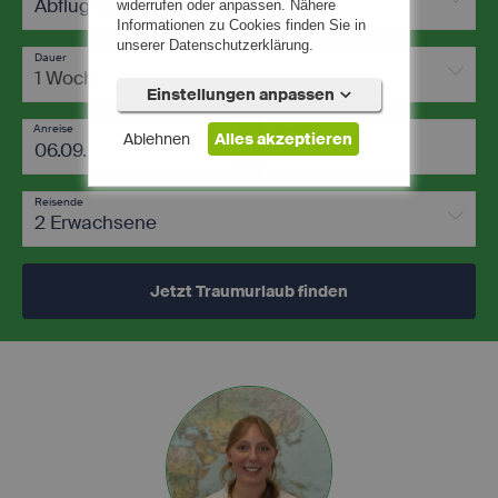
Abflughafen
widerrufen oder anpassen. Nähere
Informationen zu Cookies finden Sie in
unserer Datenschutzerklärung.
Dauer
1 Woche
Einstellungen anpassen
Anreise
Abreise
Ablehnen
Alles akzeptieren
-
Reisende
2 Erwachsene
Notwendig (5)
Jetzt Traumurlaub finden
Präferenzen (0)
Statistiken (0)
Marketing (0)
Unspezifiziert (0)
Diese Cookies sind für die
Kernfunktionalität der Website