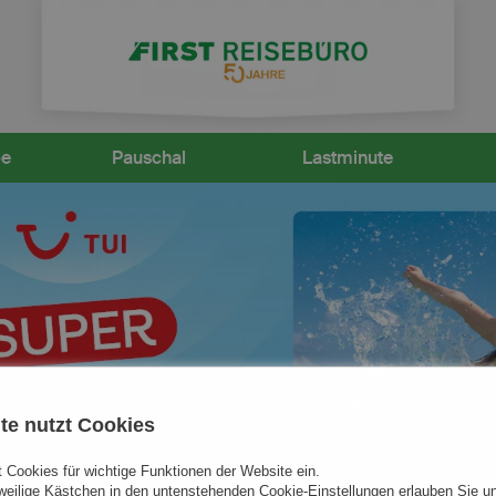
be
Pauschal
Lastminute
te nutzt Cookies
 Cookies für wichtige Funktionen der Website ein.
eweilige Kästchen in den untenstehenden Cookie-Einstellungen erlauben Sie un