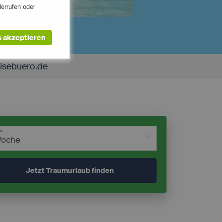
errufen oder
s akzeptieren
eisebuero.de
ry
Type
age,
Session
nden
er
Woche
Jetzt Traumurlaub finden