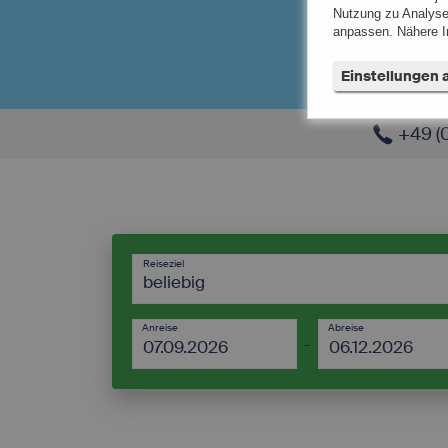
Nutzung zu Analyse
anpassen. Nähere In
Einstellungen
+49 (
Notwendig (
Präferenzen
Statistiken (
Reiseziel
Marketing (
beliebig
Unspezifiziert (
Anreise
Abreise
-