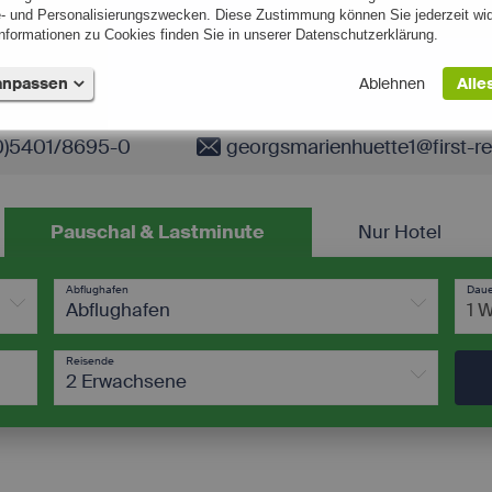
- und Personalisierungszwecken. Diese Zustimmung können Sie jederzeit wid
formationen zu Cookies finden Sie in unserer Datenschutzerklärung.
 anpassen
Ablehnen
Alle
0)5401/8695-0
georgsmarienhuette1@first-r
Diese Cookies sind für die Kernfunktionalität der Website erforderlich.
1)
Name
Provider
Purpose
Expi
 (0)
Pauschal & Lastminute
Nur Hotel
Steuerung und Zuordnung der
-4 T
www.first-
PHPSESSID
aktuellen Sitzung innerhalb der
-12
0)
reisebuero.de
technischen Infrastruktur.
Stu
Abflughafen
Dau
0)
Abflughafen
1 
0)
Reisende
2 Erwachsene