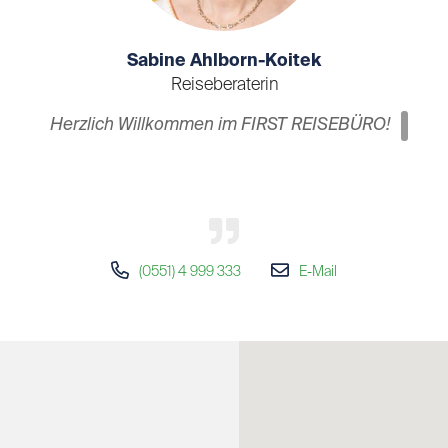
Sabine Ahlborn-Koitek
Reiseberaterin
Herzlich Willkommen im FIRST REISEBÜRO!
Seit Januar 2016 bin ich Teil des Teams vom
FIRST REISEBÜRO und habe 25 Jahre
Berufserfahrung mitgebracht, u.a. zu
(0551) 4 999 333
E-Mail
folgenden Zielen
Kreuzfahrten:
Rund um Westeuropa mit MS Berlin
Ostseekreuzfahrt mit AIDA
Norwegen mit Hurtigruten