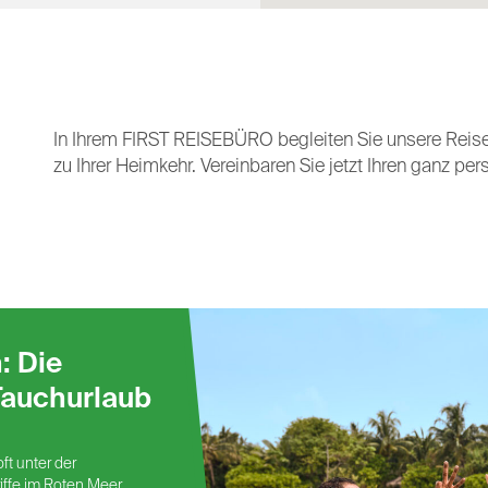
Dresden
Potsdam
und viele andere mehr.
Flusskreuzfahrten:
In Ihrem FIRST REISEBÜRO begleiten Sie unsere Reisee
zu Ihrer Heimkehr. Vereinbaren Sie jetzt Ihren ganz per
Mehrfach die Donau von Passau bis Budapest
u.a. mit Arosa
auf dem Rhein mit MS Heidelberg
auf der Elbe mit Swiss Coral von Potsdam bis
Dresden/Prag.
: Die
Fernreisen:
Tauchurlaub
Sri Lanka
t unter der
iffe im Roten Meer,
USA-Ostküste & die Nationalparks der