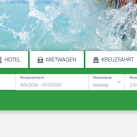
HOTEL
MIETWAGEN
KREUZFAHRT
Reisezeitraum
Reisedauer
Rei