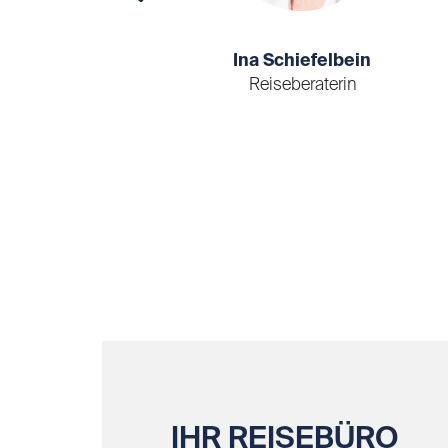
Ina Schiefelbein
au
Reiseberaterin
IHR REISEBÜRO