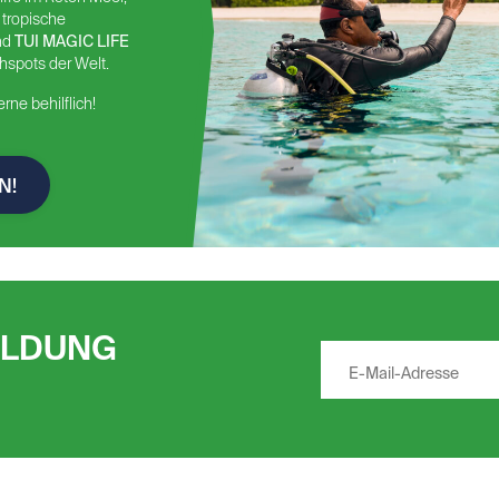
 tropische
Westküste
nd
TUI MAGIC LIFE
Florida
hspots der Welt.
Jamaica
ne behilflich!
Antigua.
N!
Badeziele:
Kreta
Korfu
Kos
ELDUNG
Antalya
Málaga
Faro
Cote dAzur
Mallorca