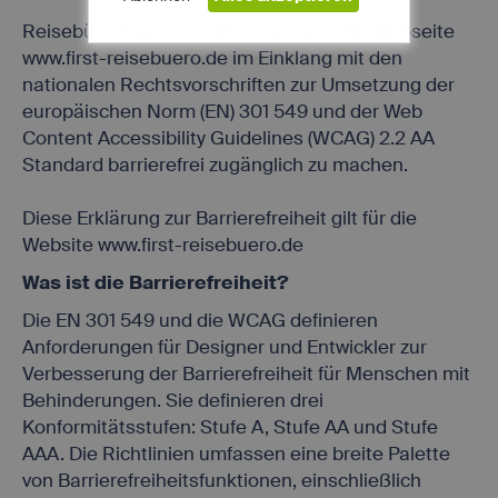
Reisebüro Steyer GmbH ist bemüht, die Webseite
www.first-reisebuero.de im Einklang mit den
nationalen Rechtsvorschriften zur Umsetzung der
europäischen Norm (EN) 301 549 und der Web
Content Accessibility Guidelines (WCAG) 2.2 AA
Notwendig (5)
Standard barrierefrei zugänglich zu machen.
Präferenzen (0)
Diese Erklärung zur Barrierefreiheit gilt für die
Statistiken (0)
Website www.first-reisebuero.de
Marketing (0)
Was ist die Barrierefreiheit?
Unspezifiziert (0)
Die EN 301 549 und die WCAG definieren
Diese Cookies sind für die
Anforderungen für Designer und Entwickler zur
Kernfunktionalität der Website
Verbesserung der Barrierefreiheit für Menschen mit
erforderlich.
Behinderungen. Sie definieren drei
Name
Provider
Purpose
Konformitätsstufen: Stufe A, Stufe AA und Stufe
Speichert die
Id des
AAA. Die Richtlinien umfassen eine breite Palette
Reiseisebüros,
von Barrierefreiheitsfunktionen, einschließlich
das die