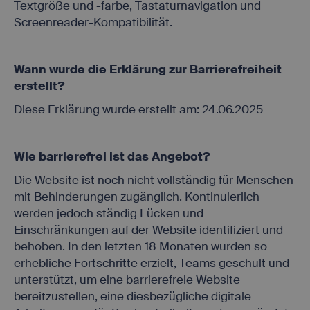
Textgröße und -farbe, Tastaturnavigation und
agency
.first.easyweb.travel
aufgerufenen
Webseite
Screenreader-Kompatibilität.
betreibt, es ist
für den Betrieb
notwendig.
Speichert die
Wann wurde die Erklärung zur Barrierefreiheit
aktuellen
erstellt?
e-consent
.first.easyweb.travel
Einstellungen
zur Cookie-
Diese Erklärung wurde erstellt am: 24.06.2025
Einwilligung.
Steuerung und
Zuordnung der
aktuellen
Wie barrierefrei ist das Angebot?
econ_easywebtui
.first.easyweb.travel
Sitzung
innerhalb der
Die Website ist noch nicht vollständig für Menschen
technischen
mit Behinderungen zugänglich. Kontinuierlich
Infrastruktur.
werden jedoch ständig Lücken und
Steuerung und
Einschränkungen auf der Website identifiziert und
Zuordnung der
aktuellen
behoben. In den letzten 18 Monaten wurden so
www.first-
PHPSESSID
Sitzung
reisebuero.de
erhebliche Fortschritte erzielt, Teams geschult und
innerhalb der
technischen
unterstützt, um eine barrierefreie Website
Infrastruktur.
bereitzustellen, eine diesbezügliche digitale
Dient der