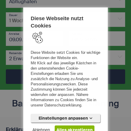
Abflughafen
Dauer
Diese Webseite nutzt
1 Woche
Cookies
Anreise
Abreise
-
Diese Website setzt Cookies für wichtige
Reisende
2 Erwachsene
Funktionen der Website ein.
Mit Klick auf das jeweilige Kästchen in
den untenstehenden Cookie-
Einstellungen erlauben Sie uns
Jetzt Traumurlaub finden
zusätzlich die Nutzung zu Analyse- und
Personalisierungszwecken. Diese
Zustimmung können Sie jederzeit
widerrufen oder anpassen. Nähere
Barrierefreiheitserklärung
Informationen zu Cookies finden Sie in
unserer Datenschutzerklärung.
Einstellungen anpassen
Erklärung zur Barrierefreiheit
Ablehnen
Alles akzeptieren