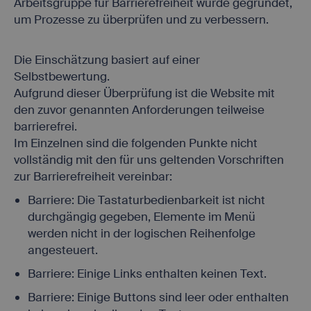
Arbeitsgruppe für Barrierefreiheit wurde gegründet,
Zuordnung der
technischen
um Prozesse zu überprüfen und zu verbessern.
svr
first.easyweb.travel
Infrastruktur
zur aktuellen
Session.
Die Einschätzung basiert auf einer
Selbstbewertung.
Aufgrund dieser Überprüfung ist die Website mit
den zuvor genannten Anforderungen teilweise
barrierefrei.
Im Einzelnen sind die folgenden Punkte nicht
vollständig mit den für uns geltenden Vorschriften
zur Barrierefreiheit vereinbar:
Barriere: Die Tastaturbedienbarkeit ist nicht
durchgängig gegeben, Elemente im Menü
werden nicht in der logischen Reihenfolge
angesteuert.
Barriere: Einige Links enthalten keinen Text.
Barriere: Einige Buttons sind leer oder enthalten