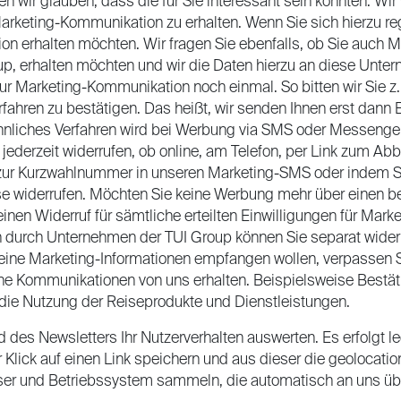
 wir glauben, dass die für Sie interessant sein könnten. Wir
arketing-Kommunikation zu erhalten. Wenn Sie sich hierzu reg
n erhalten möchten. Wir fragen Sie ebenfalls, ob Sie auch
, erhalten möchten und wir die Daten hierzu an diese Untern
zur Marketing-Kommunikation noch einmal. So bitten wir Sie z. 
rfahren zu bestätigen. Das heißt, wir senden Ihnen erst dan
ähnliches Verfahren wird bei Werbung via SMS oder Messenger
ederzeit widerrufen, ob online, am Telefon, per Link zum Abbe
ur Kurzwahlnummer in unseren Marketing-SMS oder indem Sie u
ise widerrufen. Möchten Sie keine Werbung mehr über einen be
inen Widerruf für sämtliche erteilten Einwilligungen für Mark
 durch Unternehmen der TUI Group können Sie separat widerru
keine Marketing-Informationen empfangen wollen, verpassen 
ne Kommunikationen von uns erhalten. Beispielsweise Bestä
 die Nutzung der Reiseprodukte und Dienstleistungen.
d des Newsletters Ihr Nutzerverhalten auswerten. Es erfolgt le
Klick auf einen Link speichern und aus dieser die geolocati
ser und Betriebssystem sammeln, die automatisch an uns übe