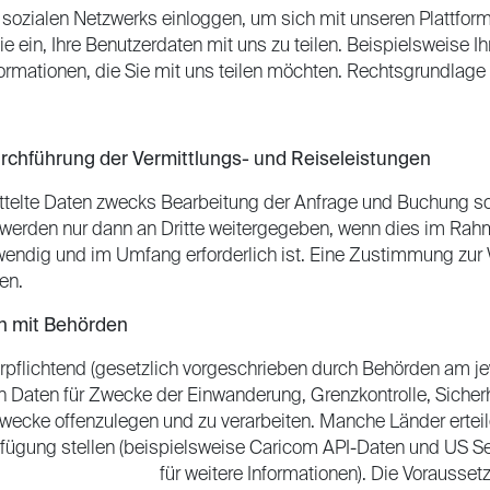
sozialen Netzwerks einloggen, um sich mit unseren Plattform
ie ein, Ihre Benutzerdaten mit uns zu teilen. Beispielsweise I
mationen, die Sie mit uns teilen möchten. Rechtsgrundlage ist
urchführung der Vermittlungs- und Reiseleistungen
ttelte Daten zwecks Bearbeitung der Anfrage und Buchung so
 werden nur dann an Dritte weitergegeben, wenn dies im Rah
endig und im Umfang erforderlich ist. Eine Zustimmung zur W
fen.
n mit Behörden
verpflichtend (gesetzlich vorgeschrieben durch Behörden am 
 Daten für Zwecke der Einwanderung, Grenzkontrolle, Siche
wecke offenzulegen und zu verarbeiten. Manche Länder erte
erfügung stellen (beispielsweise Caricom API-Daten und US S
https://www.tsa.gov/
für weitere Informationen). Die Vorausse