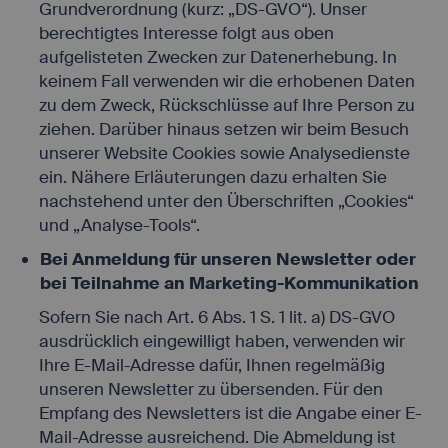
Speichert die
Grundverordnung (kurz: „DS-GVO“). Unser
Id des
berechtigtes Interesse folgt aus oben
Reiseisebüros,
das die
aufgelisteten Zwecken zur Datenerhebung. In
agency
.first.easyweb.travel
aufgerufenen
keinem Fall verwenden wir die erhobenen Daten
Webseite
zu dem Zweck, Rückschlüsse auf Ihre Person zu
betreibt, es ist
für den Betrieb
ziehen. Darüber hinaus setzen wir beim Besuch
notwendig.
unserer Website Cookies sowie Analysedienste
Speichert die
ein. Nähere Erläuterungen dazu erhalten Sie
aktuellen
e-consent
first.easyweb.travel
Einstellungen
nachstehend unter den Überschriften „Cookies“
zur Cookie-
und „Analyse-Tools“.
Einwilligung.
Steuerung und
Bei Anmeldung für unseren Newsletter oder
Zuordnung der
bei Teilnahme an Marketing-Kommunikation
aktuellen
econ_easywebtui
.first.easyweb.travel
Sitzung
Sofern Sie nach Art. 6 Abs. 1 S. 1 lit. a) DS-GVO
innerhalb der
technischen
ausdrücklich eingewilligt haben, verwenden wir
Infrastruktur.
Ihre E-Mail-Adresse dafür, Ihnen regelmäßig
Steuerung und
unseren Newsletter zu übersenden. Für den
Zuordnung der
Empfang des Newsletters ist die Angabe einer E-
aktuellen
www.first-
PHPSESSID
Sitzung
Mail-Adresse ausreichend. Die Abmeldung ist
reisebuero.de
innerhalb der