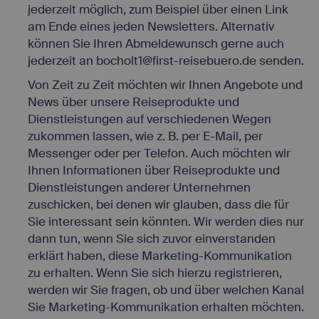
jederzeit möglich, zum Beispiel über einen Link
technischen
Infrastruktur.
am Ende eines jeden Newsletters. Alternativ
Dient der
können Sie Ihren Abmeldewunsch gerne auch
Zuordnung der
jederzeit an bocholt1@first-reisebuero.de senden.
technischen
svr
first.easyweb.travel
Infrastruktur
Von Zeit zu Zeit möchten wir Ihnen Angebote und
zur aktuellen
Session.
News über unsere Reiseprodukte und
Dienstleistungen auf verschiedenen Wegen
zukommen lassen, wie z. B. per E-Mail, per
Messenger oder per Telefon. Auch möchten wir
Ihnen Informationen über Reiseprodukte und
Dienstleistungen anderer Unternehmen
zuschicken, bei denen wir glauben, dass die für
Sie interessant sein könnten. Wir werden dies nur
dann tun, wenn Sie sich zuvor einverstanden
erklärt haben, diese Marketing-Kommunikation
zu erhalten. Wenn Sie sich hierzu registrieren,
werden wir Sie fragen, ob und über welchen Kanal
Sie Marketing-Kommunikation erhalten möchten.