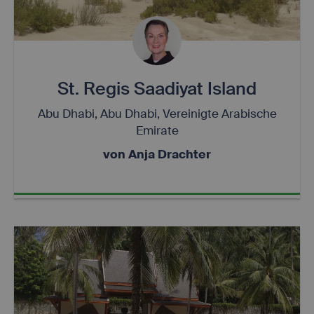
innerhalb der
technischen
Infrastruktur.
Dient der
Zuordnung der
technischen
svr
first.easyweb.travel
Infrastruktur
St. Regis Saadiyat Island
zur aktuellen
Session.
Abu Dhabi, Abu Dhabi, Vereinigte Arabische
Emirate
von Anja Drachter